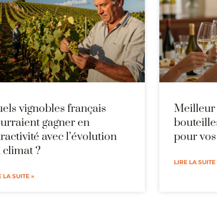
els vignobles français
Meilleur 
urraient gagner en
bouteill
tractivité avec l’évolution
pour vos
 climat ?
LIRE LA SUITE
E LA SUITE »