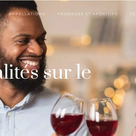
APPELLATIONS
FROMAGES ET APÉRITIFS
TE
lités sur le
 vin dans le