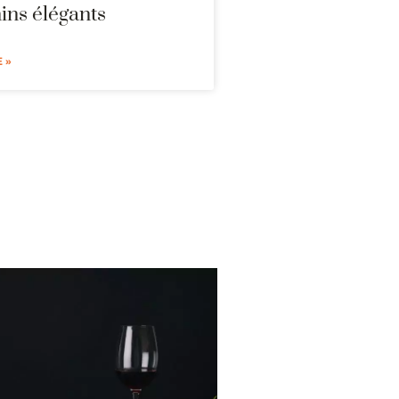
ins élégants
 »