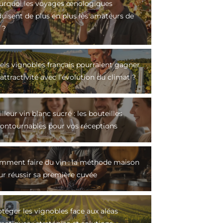
urquoi les voyages œnologiques
duisent de plus en plus les amateurs de
 ?
els vignobles français pourraient gagner
attractivité avec l’évolution du climat ?
lleur vin blanc sucré : les bouteilles
contournables pour vos réceptions
mment faire du vin : la méthode maison
ur réussir sa première cuvée
téger les vignobles face aux aléas