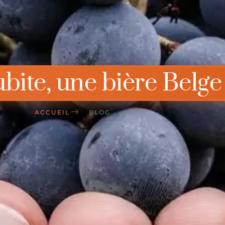
bite, une bière Belge
ACCUEIL
BLOG