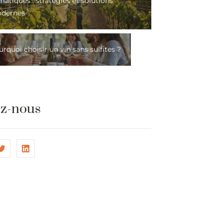
matiques : stratégies et solutions
dernes
rquoi choisir un vin sans sulfites ?
ez-nous