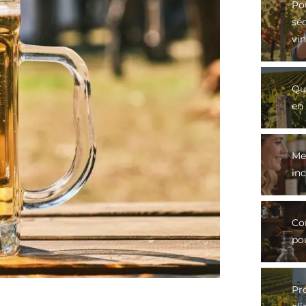
Po
sé
vin
Qu
en 
Mei
in
Co
po
Pro