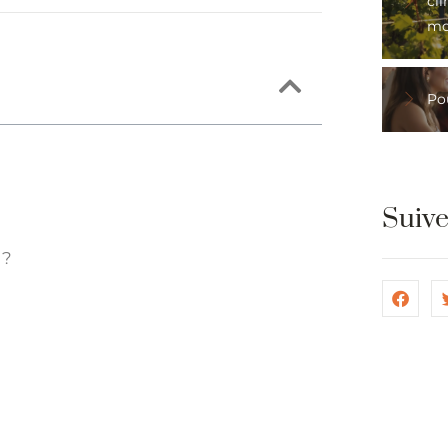
cli
mo
Pou
Suiv
 ?