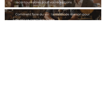
incontournables pour vos réceptions
Comment faire du vin : la méthode maison pour
réussir sa première cuvée
Protéger les vignobles face aux aléas climatiques :
stratégies et solutions modernes
Pourquoi choisir un vin sans sulfites ?
Suivez-nous