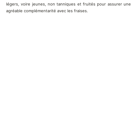
légers, voire jeunes, non tanniques et fruités pour assurer une
agréable complémentarité avec les fraises.
Articles les plus récents
Pourquoi les voyages œnologiques séduisent de
plus en plus les amateurs de vin ?
Quels vignobles français pourraient gagner en
attractivité avec l’évolution du climat ?
Meilleur vin blanc sucré : les bouteilles