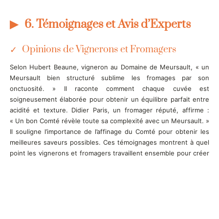
6. Témoignages et Avis d’Experts
Opinions de Vignerons et Fromagers
Selon Hubert Beaune, vigneron au Domaine de Meursault, « un
Meursault bien structuré sublime les fromages par son
onctuosité. » Il raconte comment chaque cuvée est
soigneusement élaborée pour obtenir un équilibre parfait entre
acidité et texture. Didier Paris, un fromager réputé, affirme :
« Un bon Comté révèle toute sa complexité avec un Meursault. »
Il souligne l’importance de l’affinage du Comté pour obtenir les
meilleures saveurs possibles. Ces témoignages montrent à quel
point les vignerons et fromagers travaillent ensemble pour créer
des accords harmonieux et satisfaisants.
Retour d’Expériences Gastronomiques
Les chefs renommés et les sommeliers confirment également
ces accords réussis. Anne-Sophie Pic, célèbre chef étoilée,