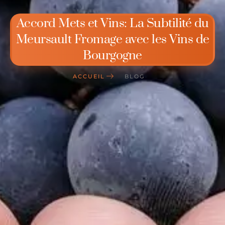
Accord Mets et Vins: La Subtilité du
Meursault Fromage avec les Vins de
Bourgogne
ACCUEIL
BLOG