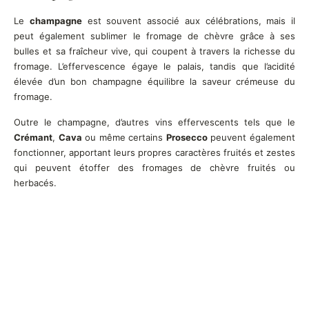
Le
champagne
est souvent associé aux célébrations, mais il
peut également sublimer le fromage de chèvre grâce à ses
bulles et sa fraîcheur vive, qui coupent à travers la richesse du
fromage. L’effervescence égaye le palais, tandis que l’acidité
élevée d’un bon champagne équilibre la saveur crémeuse du
fromage.
Outre le champagne, d’autres vins effervescents tels que le
Crémant
,
Cava
ou même certains
Prosecco
peuvent également
fonctionner, apportant leurs propres caractères fruités et zestes
qui peuvent étoffer des fromages de chèvre fruités ou
herbacés.
Quand oser le vin doux ?
Pour un mariage plus audacieux, les
vins doux naturels
ou
liquoreux comme le
Sauternes
peuvent créer un contraste
délicieux avec des fromages de chèvre relevés, dévoilant leur
complexité. Ces vins, souvent associés aux desserts, apportent
un goût sucré qui se marie avec le caractère salin et piquant du