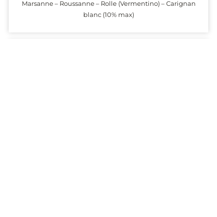
Marsanne – Roussanne – Rolle (Vermentino) – Carignan
blanc (10% max)
Arômes
Fruits confits, cire, fleurs miellées, épices, verveine.
Torréfaction, noix avec l’âge
Température de service
13° (vin jeune), 16° (vin âgé)
Garde