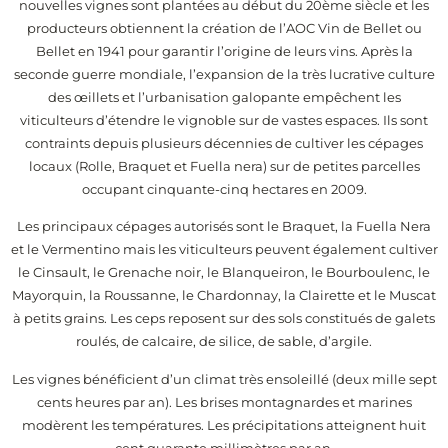
nouvelles vignes sont plantées au début du 20ème siècle et les
producteurs obtiennent la création de l’AOC Vin de Bellet ou
Bellet en 1941 pour garantir l’origine de leurs vins. Après la
seconde guerre mondiale, l’expansion de la très lucrative culture
des œillets et l’urbanisation galopante empêchent les
viticulteurs d’étendre le vignoble sur de vastes espaces. Ils sont
contraints depuis plusieurs décennies de cultiver les cépages
locaux (Rolle, Braquet et Fuella nera) sur de petites parcelles
occupant cinquante-cinq hectares en 2009.
Les principaux cépages autorisés sont le Braquet, la Fuella Nera
et le Vermentino mais les viticulteurs peuvent également cultiver
le Cinsault, le Grenache noir, le Blanqueiron, le Bourboulenc, le
Mayorquin, la Roussanne, le Chardonnay, la Clairette et le Muscat
à petits grains. Les ceps reposent sur des sols constitués de galets
roulés, de calcaire, de silice, de sable, d’argile.
Les vignes bénéficient d’un climat très ensoleillé (deux mille sept
cents heures par an). Les brises montagnardes et marines
modèrent les températures. Les précipitations atteignent huit
cent quarante millimètres par an.