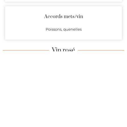
Accords mets/vin
Poissons, quenelles
Vin rosé
Cépages principaux et cépage secondaire
autorisés
Pinot Noir, Pinot gris César (10% max)
Garde