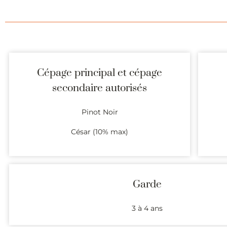
Cépage principal et cépage
secondaire autorisés
Pinot Noir
César (10% max)
Garde
3 à 4 ans