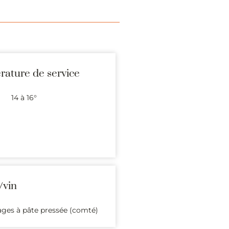
ature de service
14 à 16°
/vin
mages à pâte pressée (comté)