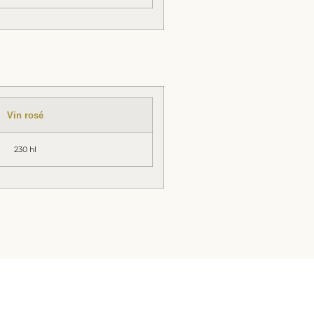
Vin rosé
230 hl