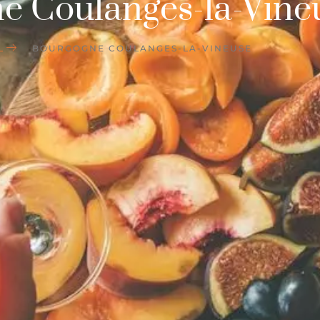
e Coulanges-la-Vine
L
BOURGOGNE COULANGES-LA-VINEUSE