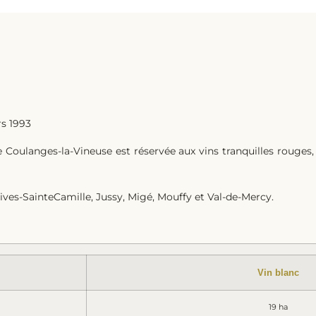
s 1993
Coulanges-la-Vineuse est réservée aux vins tranquilles rouges, 
ves-SainteCamille, Jussy, Migé, Mouffy et Val-de-Mercy.
Vin blanc
19 ha