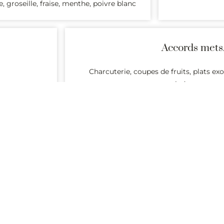
, groseille, fraise, menthe, poivre blanc
Accords mets
Charcuterie, coupes de fruits, plats ex
salades compos
Producteurs
sant des vins dont l’origine est garantie par l’AOC Cabernet d´
Alertes
rnet d´Anjou ajoutés sur Passionvin