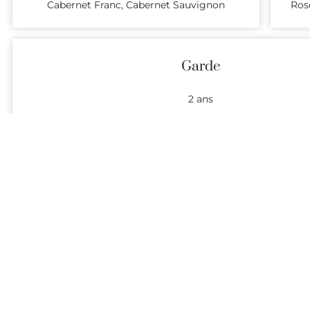
Cabernet Franc, Cabernet Sauvignon
Rose
Garde
2 ans
Présentation (description et coordonnées) des domaines produi
Recevez chaque semaine la liste des vins de l’appellation Cabe