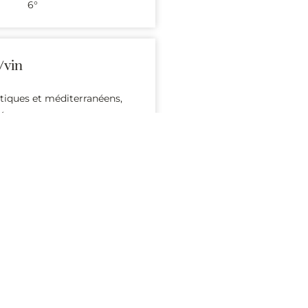
6°
/vin
otiques et méditerranéens,
ées
Anjou.