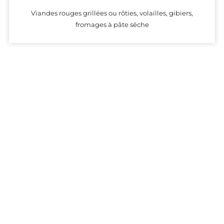
Viandes rouges grillées ou rôties, volailles, gibiers,
fromages à pâte séche
Producteurs
Présentation (description et coordonnées) des domaines
produisant des vins dont l’origine est garantie par l’AOC Canon-
Fronsac.
Alertes
Recevez chaque semaine la liste des vins de l’appellation Canon-
Fronsac ajoutés sur Passionvin