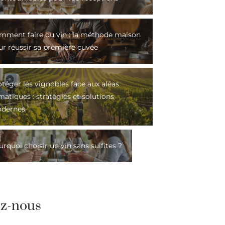
mment faire du vin : la méthode maison
ur réussir sa première cuvée
téger les vignobles face aux aléas
matiques : stratégies et solutions
dernes
rquoi choisir un vin sans sulfites ?
ez-nous