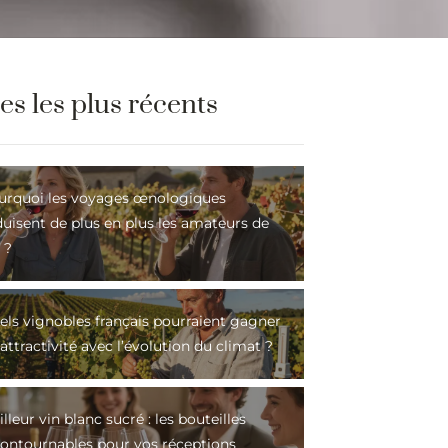
les les plus récents
urquoi les voyages œnologiques
duisent de plus en plus les amateurs de
 ?
els vignobles français pourraient gagner
attractivité avec l’évolution du climat ?
lleur vin blanc sucré : les bouteilles
contournables pour vos réceptions