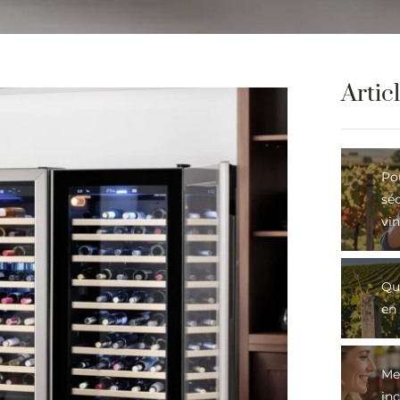
Artic
Po
sé
vin
Qu
en 
Mei
in