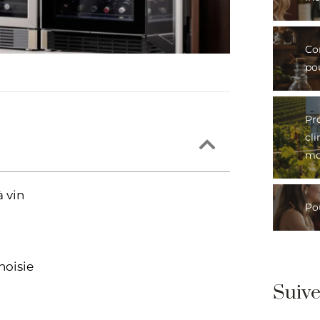
Co
po
Pro
cli
mo
à vin
Pou
hoisie
Suiv