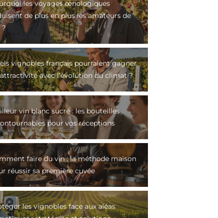
urquoi les voyages œnologiques
duisent de plus en plus les amateurs de
 ?
els vignobles français pourraient gagner
attractivité avec l’évolution du climat ?
lleur vin blanc sucré : les bouteilles
contournables pour vos réceptions
mment faire du vin : la méthode maison
ur réussir sa première cuvée
téger les vignobles face aux aléas