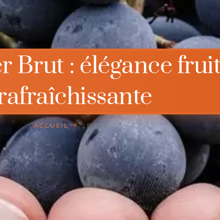
rut : élégance fruité
rafraîchissante
ACCUEIL
BLOG