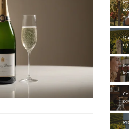
Po
sé
vin
Qu
en 
Mei
in
Co
po
Pro