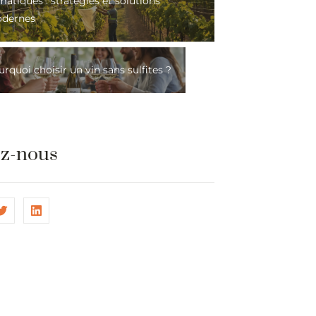
matiques : stratégies et solutions
dernes
rquoi choisir un vin sans sulfites ?
ez-nous