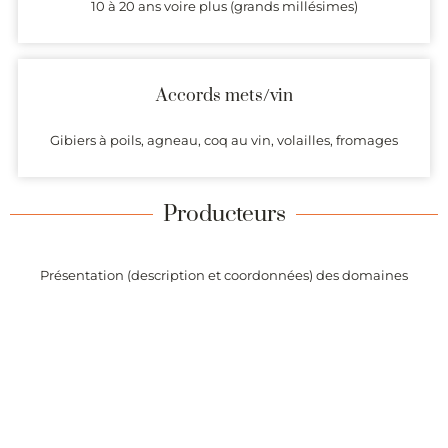
10 à 20 ans voire plus (grands millésimes)
Accords mets/vin
Gibiers à poils, agneau, coq au vin, volailles, fromages
Producteurs
Présentation (description et coordonnées) des domaines
produisant des vins dont l’origine est garantie par l’AOC
Charmes-Chambertin.
Alertes
Recevez chaque semaine la liste des vins de l’appellation