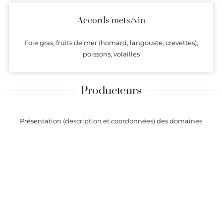
Accords mets/vin
Foie gras, fruits de mer (homard, langouste, crevettes),
poissons, volailles
Producteurs
Présentation (description et coordonnées) des domaines
produisant des vins dont l’origine est garantie par l’AOC
Chevalier-Montrachet.
Alertes
Recevez chaque semaine la liste des vins de l’appellation
Chevalier-Montrachet ajoutés sur Passionvin