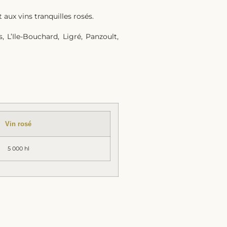
 aux vins tranquilles rosés.
 L’Ile-Bouchard, Ligré, Panzoult,
Vin rosé
5 000 hl