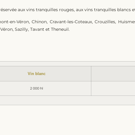
éservée aux vins tranquilles rouges, aux vins tranquilles blancs et
t-en-Véron, Chinon, Cravant-les-Coteaux, Crouzilles, Huismes,
éron, Sazilly, Tavant et Theneuil.
Vin blanc
2 000 hl