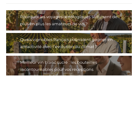
Pourquoi les voyages œnologiques séduisent de
plus en plus les amateurs de vin ?
Quels vignobles français pourraient gagner en
attractivité avec l’évolution du climat ?
Meilleur vin blanc sucré : les bouteilles
incontournables pour vos réceptions
Comment faire du vin : la méthode maison pour
réussir sa première cuvée
Protéger les vignobles face aux aléas climatiques :
stratégies et solutions modernes
Pourquoi choisir un vin sans sulfites ?