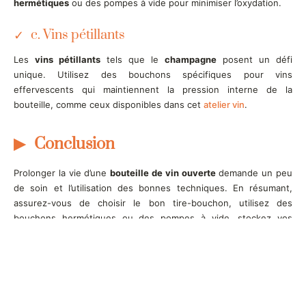
hermétiques
ou des pompes à vide pour minimiser l’oxydation.
c. Vins pétillants
Les
vins pétillants
tels que le
champagne
posent un défi
unique. Utilisez des bouchons spécifiques pour vins
effervescents qui maintiennent la pression interne de la
bouteille, comme ceux disponibles dans cet
atelier vin
.
Conclusion
Prolonger la vie d’une
bouteille de vin ouverte
demande un peu
de soin et l’utilisation des bonnes techniques. En résumant,
assurez-vous de choisir le bon tire-bouchon, utilisez des
bouchons hermétiques ou des pompes à vide, stockez vos
bouteilles à la
température
idéale et à l’abri de la lumière. Grâce
à ces méthodes, vous pourrez savourer chaque goutte de vos
vins
favoris, qu’ils soient blancs, rouges ou effervescents, tout
en maintenant leur qualité.