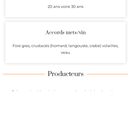
20 ans voire 30 ans
Accords mets/vin
Foie gras, crustacés (homard, langouste, crabe) volailles,
veau
Producteurs
Présentation (description et coordonnées) des domaines
produisant des vins dont l’origine est garantie par l’AOC Corton-
Charlemagne.
Alertes