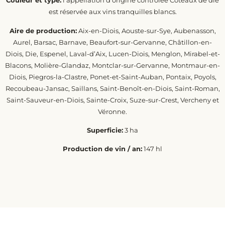
Couleur et type:
l’appellation d’origine contrôlée Coteaux de die
est réservée aux vins tranquilles blancs.
Aire de production:
Aix-en-Diois, Aouste-sur-Sye, Aubenasson,
Aurel, Barsac, Barnave, Beaufort-sur-Gervanne, Châtillon-en-
Diois, Die, Espenel, Laval-d’Aix, Lucen-Diois, Menglon, Mirabel-et-
Blacons, Molière-Glandaz, Montclar-sur-Gervanne, Montmaur-en-
Diois, Piegros-la-Clastre, Ponet-et-Saint-Auban, Pontaix, Poyols,
Recoubeau-Jansac, Saillans, Saint-Benoît-en-Diois, Saint-Roman,
Saint-Sauveur-en-Diois, Sainte-Croix, Suze-sur-Crest, Vercheny et
Véronne.
Superficie:
3 ha
Production de vin / an:
147 hl