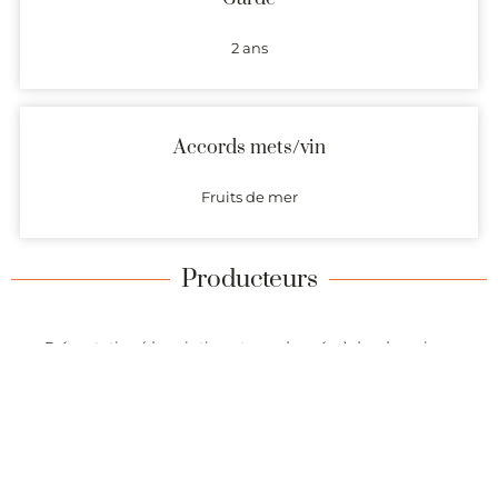
2 ans
Accords mets/vin
Fruits de mer
Producteurs
Présentation (description et coordonnées) des domaines
produisant des vins dont l’origine est garantie par l’AOC Coteaux
de die.
Alertes