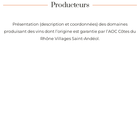
Producteurs
Présentation (description et coordonnées) des domaines
produisant des vins dont l’origine est garantie par l’AOC Côtes du
Rhône Villages Saint-Andéol.
Alertes
Recevez chaque semaine la liste des vins de l’appellation Côtes
du Rhône Villages Saint-Andéol ajoutés sur Passionvin