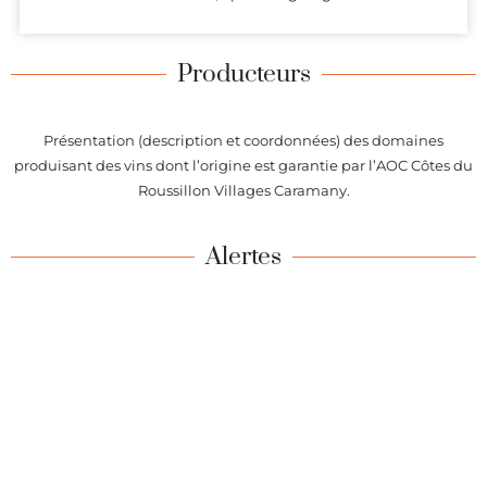
Producteurs
Présentation (description et coordonnées) des domaines
produisant des vins dont l’origine est garantie par l’AOC Côtes du
Roussillon Villages Caramany.
Alertes
Recevez chaque semaine la liste des vins de l’appellation Côtes
du Roussillon Villages Caramany ajoutés sur Passionvin