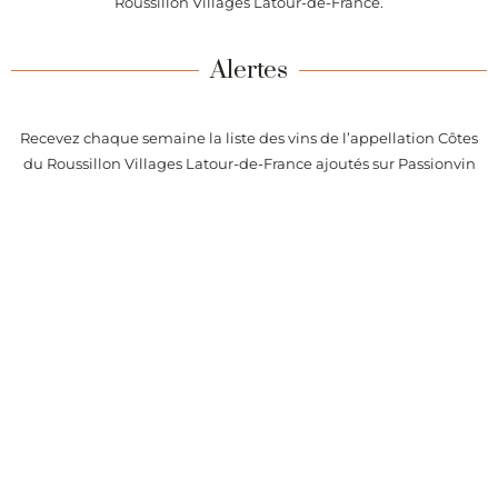
Roussillon Villages Latour-de-France.
Alertes
Recevez chaque semaine la liste des vins de l’appellation Côtes
du Roussillon Villages Latour-de-France ajoutés sur Passionvin
Conseils de dégustation, prix du vin et événements liés au vin.