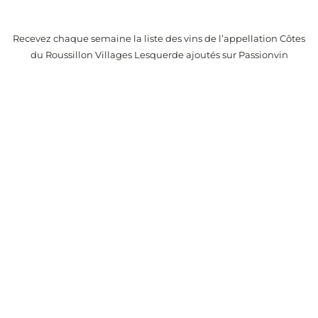
Recevez chaque semaine la liste des vins de l’appellation Côtes
du Roussillon Villages Lesquerde ajoutés sur Passionvin
Conseils de dégustation, prix du vin et événements liés au vin.
Catégories
Le monde du vin