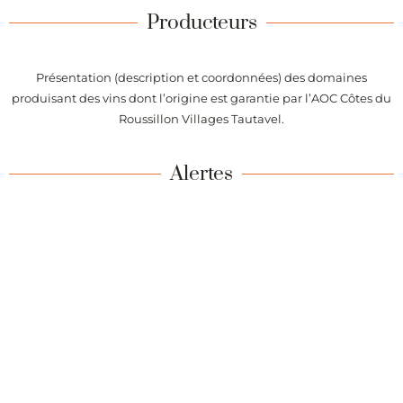
Producteurs
Présentation (description et coordonnées) des domaines
produisant des vins dont l’origine est garantie par l’AOC Côtes du
Roussillon Villages Tautavel.
Alertes
Recevez chaque semaine la liste des vins de l’appellation Côtes
du Roussillon Villages Tautavel ajoutés sur Passionvin