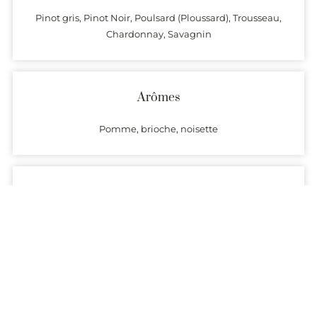
Pinot gris, Pinot Noir, Poulsard (Ploussard), Trousseau,
Chardonnay, Savagnin
Arômes
Pomme, brioche, noisette
Température de service
8°
Garde