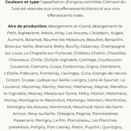
Couleurs et type:
l’appellation d’origine contrôlée Crémant du
Jura est réservée aux vins effervescents blancs et aux vins
effervescents rosés.
Aire de production:
Abergement-le-Grand, Abergement-le-
Petit, Aiglepierre, Arbois, Arlay, Les Arsures, L’Aubépin, Augea,
Aumont, Balanod, Baume-les-Messieurs, Beaufort, Bersaillin,
Blois-sur-Seille, Brainans, Bréry, Buvilly, Césancey, Champagne-
sur-Loue, La Chapelle-sur-Furieuse, Château-Chalon, Chazelles,
Chevreaux, Chille, Chillyle-Vignoble, Conliège, Courbouzon,
Cousance, Cramans, Cuisia, Darbonnay, Digna, Domblans,
L’Etoile, Frébuans, Frontenay, Gevingey, Gizia, Grange-de-Vaivre,
Grozon, Grusse, Ladoye-sur-Seille, Lavigny, Lons-le-Saunier, Le
Louverot, Macornay, Mantry, Marnoz, Mathenay, Maynal, Menétru-
le-Vignoble, Mesnay, Messia-sur-Sorne, Miéry, Moiron, Molamboz,
Monay, Montagna-le-Reconduit, Montaigu, Montain, Montholier,
Montigny-lès-Arsures, Montmorot, Mouchard, Nanc-lès-Saint-
Amour, Nevy-surSeille, Orbagna, Pagnoz, Pannessières,
Passenans, Perrigny, Le Pin, Plainoiseau, Les Planches-
prèsArbois, Poligny, Port-Lesney, Pretin, Pupillin, Quintigny,