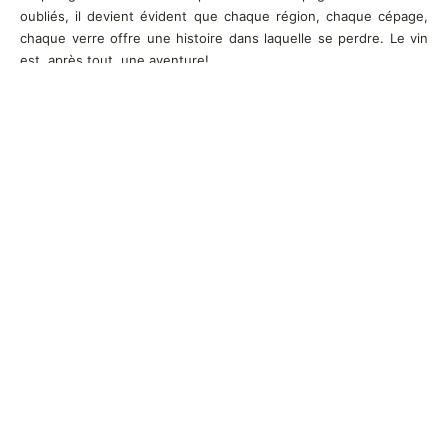
oubliés, il devient évident que chaque région, chaque cépage,
chaque verre offre une histoire dans laquelle se perdre. Le vin
est, après tout, une aventure!
Articles les plus récents
Pourquoi les voyages œnologiques séduisent de
plus en plus les amateurs de vin ?
Quels vignobles français pourraient gagner en
attractivité avec l’évolution du climat ?
Meilleur vin blanc sucré : les bouteilles