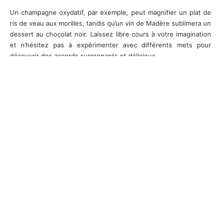
Un champagne oxydatif, par exemple, peut magnifier un plat de
ris de veau aux morilles, tandis qu’un vin de Madère sublimera un
dessert au chocolat noir. Laissez libre cours à votre imagination
et n’hésitez pas à expérimenter avec différents mets pour
découvrir des accords surprenants et délicieux.
En résumé, les vins oxydatifs sont des vins fascinants, riches en
histoire et en saveurs. Leur méthode de production unique leur
offre des caractéristiques sensorielles incomparables, capturant
l’essence du temps et du terroir. Ces vins exceptionnels sont le
fruit d’un savoir-faire minutieux et d’une patience qui transcende
les générations.
Alors, plongez dans cet univers et laissez-vous surprendre par
ces trésors cachés. L’avenir des vins oxydatifs semble
prometteur, avec de plus en plus de domaines redécouvrant et
perfectionnant ces méthodes ancestrales. Santé! Dégustez et
savourez avec passion et curiosité, car chaque bouteille est une
invitation à un voyage sensoriel unique.
© 2023 Découverte des Vins Oxydatifs