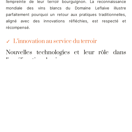
l’empreinte de leur terroir bourguignon. La reconnaissance
mondiale des vins blancs du Domaine Leflaive illustre
parfaitement pourquoi un retour aux pratiques traditionnelles,
aligné avec des innovations réfléchies, est respecté et
récompensé.
L’innovation au service du terroir
Nouvelles technologies et leur rôle dans
l’amélioration du vin
L’innovation, elle aussi, a sa place dans le monde du
vin
. Les
technologies modernes permettent de cartographier en détail
les
sols
et d’optimiser les pratiques selon des données précises.
« La technologie est le nouvel allié du vigneron, pour sublimer le
terroir vin
et non le remplacer, » rapporte un expert sur
techandwine.com. Grâce à des analyses géospatiales précises,
les viticulteurs peuvent bien mieux comprendre où et comment
planter chaque cépage pour qu’il prospère et reflète le mieux
possible son
terroir
.