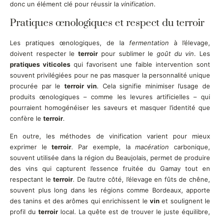
donc un élément clé pour réussir la
vinification
.
Pratiques œnologiques et respect du terroir
Les pratiques œnologiques, de la
fermentation
à l’élevage,
doivent respecter le
terroir
pour sublimer le
goût du vin
. Les
pratiques viticoles
qui favorisent une faible intervention sont
souvent privilégiées pour ne pas masquer la personnalité unique
procurée par le
terroir vin
. Cela signifie minimiser l’usage de
produits œnologiques – comme les levures artificielles – qui
pourraient homogénéiser les saveurs et masquer l’identité que
confère le
terroir
.
En outre, les méthodes de vinification varient pour mieux
exprimer le
terroir
. Par exemple, la
macération
carbonique,
souvent utilisée dans la région du Beaujolais, permet de produire
des vins qui capturent l’essence fruitée du Gamay tout en
respectant le
terroir
. De l’autre côté, l’élevage en fûts de chêne,
souvent plus long dans les régions comme Bordeaux, apporte
des tanins et des arômes qui enrichissent le
vin
et soulignent le
profil du
terroir
local. La quête est de trouver le juste équilibre,