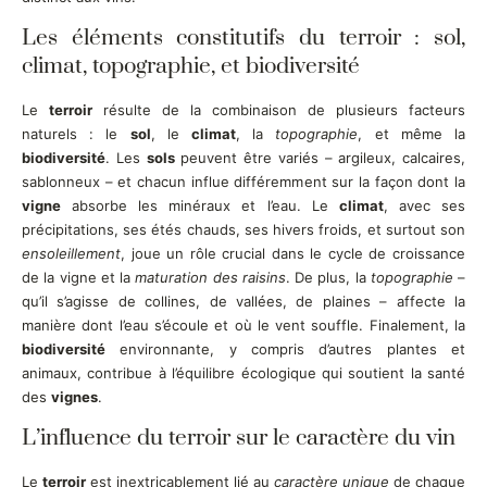
Les éléments constitutifs du terroir : sol,
climat, topographie, et biodiversité
Le
terroir
résulte de la combinaison de plusieurs facteurs
naturels : le
sol
, le
climat
, la
topographie
, et même la
biodiversité
. Les
sols
peuvent être variés – argileux, calcaires,
sablonneux – et chacun influe différemment sur la façon dont la
vigne
absorbe les minéraux et l’eau. Le
climat
, avec ses
précipitations, ses étés chauds, ses hivers froids, et surtout son
ensoleillement
, joue un rôle crucial dans le cycle de croissance
de la vigne et la
maturation des raisins
. De plus, la
topographie
–
qu’il s’agisse de collines, de vallées, de plaines – affecte la
manière dont l’eau s’écoule et où le vent souffle. Finalement, la
biodiversité
environnante, y compris d’autres plantes et
animaux, contribue à l’équilibre écologique qui soutient la santé
des
vignes
.
L’influence du terroir sur le caractère du vin
Le
terroir
est inextricablement lié au
caractère unique
de chaque