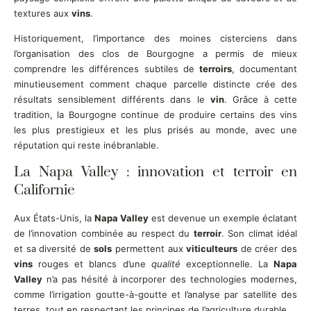
textures aux
vins
.
Historiquement, l’importance des moines cisterciens dans
l’organisation des clos de Bourgogne a permis de mieux
comprendre les différences subtiles de
terroirs
, documentant
minutieusement comment chaque parcelle distincte crée des
résultats sensiblement différents dans le
vin
. Grâce à cette
tradition, la Bourgogne continue de produire certains des vins
les plus prestigieux et les plus prisés au monde, avec une
réputation qui reste inébranlable.
La Napa Valley : innovation et terroir en
Californie
Aux États-Unis, la
Napa Valley
est devenue un exemple éclatant
de l’innovation combinée au respect du
terroir
. Son climat idéal
et sa diversité de
sols
permettent aux
viticulteurs
de créer des
vins
rouges et blancs d’une
qualité
exceptionnelle. La
Napa
Valley
n’a pas hésité à incorporer des technologies modernes,
comme l’irrigation goutte-à-goutte et l’analyse par satellite des
terres, tout en respectant les principes de l’agriculture durable.