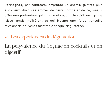
L’
armagnac
, par contraste, emprunte un chemin gustatif plus
audacieux. Avec ses arômes de fruits confits et de réglisse, il
offre une profondeur qui intrigue et séduit. Un spiritueux qui ne
laisse jamais indifférent et qui incarne une force tranquille
révélant de nouvelles facettes à chaque dégustation.
Les expériences de dégustation
La polyvalence du Cognac en cocktails et en
digestif
Le
cognac
, avec sa palette de saveurs raffinées, s’accorde aussi
bien en digestif qu’en cocktails. Imaginez une soirée entre amis
où le cognac sublime un cocktail audacieux, ou encore, une fin
de repas où un verre de cognac parfait le moment.
L’usage de l’Armagnac en cuisine et
dégustation pur
Pour ceux qui préfèrent des moments culinaires intenses,