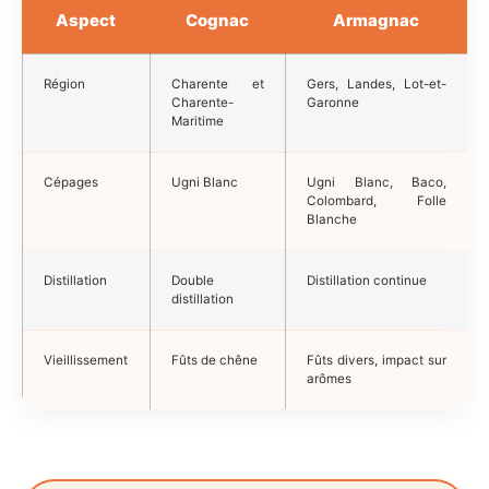
Aspect
Cognac
Armagnac
Région
Charente et
Gers, Landes, Lot-et-
Charente-
Garonne
Maritime
Cépages
Ugni Blanc
Ugni Blanc, Baco,
Colombard, Folle
Blanche
Distillation
Double
Distillation continue
distillation
Vieillissement
Fûts de chêne
Fûts divers, impact sur
arômes