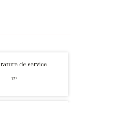
ature de service
13°
/vin
lanches