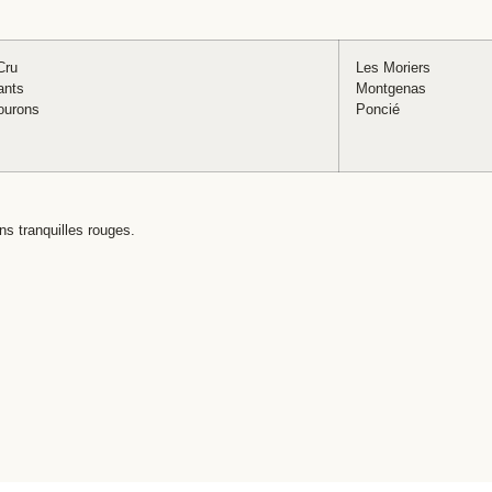
Cru
Les Moriers
ants
Montgenas
ourons
Poncié
ins tranquilles rouges.