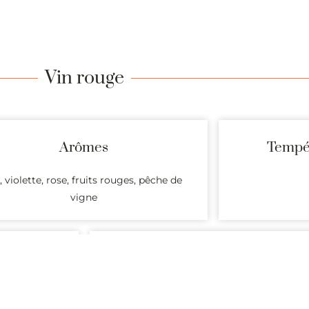
Vin rouge
Arômes
Tempér
s, violette, rose, fruits rouges, pêche de
vigne
Accords mets
Volailles, viandes b