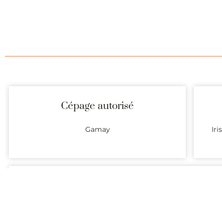
Cépage autorisé
Gamay
Iri
Garde
3 à 5 ans