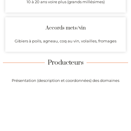
10 à 20 ans voire plus (grands millésimes)
Accords mets/vin
Gibiers à poils, agneau, coq au vin, volailles, fromages
Producteurs
Présentation (description et coordonnées) des domaines
produisant des vins dont l’origine est garantie par l’AOC Griotte-
Chambertin.
Alertes
Recevez chaque semaine la liste des vins de l’appellation Griotte-