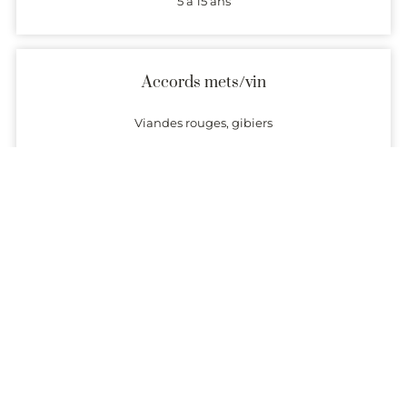
5 à 15 ans
Accords mets/vin
Viandes rouges, gibiers
Producteurs
Présentation (description et coordonnées) des domaines
produisant des vins dont l’origine est garantie par l’AOC Haut-
Médoc.
Alertes
Recevez chaque semaine la liste des vins de l’appellation Haut-