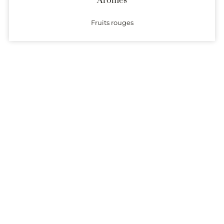
Arômes
Fruits rouges
Producteurs
Présentation (description et coordonnées) des domaines
produisant des vins dont l’origine est garantie par l’AOC
Languedoc Cabrières.
Alertes
Recevez chaque semaine la liste des vins de l’appellation
Languedoc Cabrières ajoutés sur Passionvin