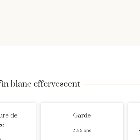
Vin blanc effervescent
ure de
Garde
ce
2 à 5 ans
°