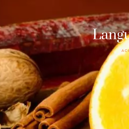
Langu
AC