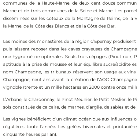
communes de la Haute-Marne, de deux cent douze commune
Marne et de trois communes de la Seine-et-Marne. Les parcel
disséminées sur les coteaux de la Montagne de Reims, de la V
la Marne, de la Côte des Blancs et de la Côte des Bar.
Les moines des monastères de la région d’Epernay produisent le
puis laissent reposer dans les caves crayeuses de Champagne 
une hygrométrie optimales. Seuls trois cépages (Pinot noir, P
aptitude à la prise de mousse et leur équilibre sucre/acidité e
nom Champagne, les tribunaux réservent son usage aux vins ef
Champagne, neuf ans avant la création de l’AOC Champagne. 
vignoble (trente et un mille hectares en 2000 contre onze mille
L’Arbane, le Chardonnay, le Pinot Meunier, le Petit Meslier, le P
sols constitués de calcaire, de marnes, d’argile, de sables et de 
Les vignes bénéficient d’un climat océanique aux influences co
régulières toute l’année. Les gelées hivernales et printanièr
cinquante heures par an).