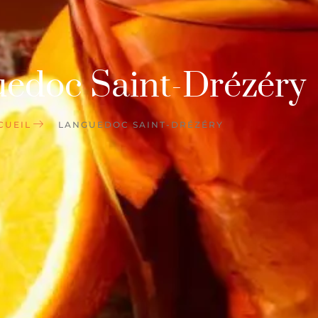
edoc Saint-Drézéry
CUEIL
LANGUEDOC SAINT-DRÉZÉRY