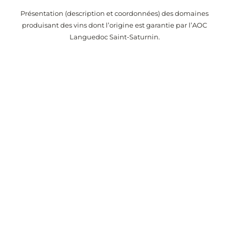
Présentation (description et coordonnées) des domaines
produisant des vins dont l’origine est garantie par l’AOC
Languedoc Saint-Saturnin.
Alertes
Recevez chaque semaine la liste des vins de l’appellation
Languedoc Saint-Saturnin ajoutés sur Passionvin
Conseils de dégustation, prix du vin et événements liés au vin.