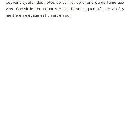
peuvent ajouter des notes de vanille, de chêne ou de fumé aux
vins. Choisir les bons barils et les bonnes quantités de vin à y
mettre en élevage est un art en soi.
8. Conclusion
8‌.1. Réaffirmation de l’importance de
l’assemblage
L’assemblage des vins est un art complexe et fascinant qui
permet de créer des vins uniques et équilibrés. Que ce soit à
Bordeaux, en Provence, en Alsace ou dans n’importe quelle
autre région viticole, l’assemblage joue un rôle crucial dans la
création de grands vins.
8.2. Perspectives futures dans l’art de
mélanger les vins
Les perspectives futures de l’art de l’assemblage sont
prometteuses. Avec l’innovation continue en viticulture et