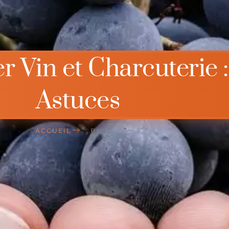
 Vin et Charcuterie :
Astuces
ACCUEIL
BLOG