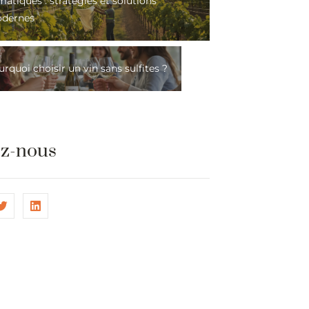
matiques : stratégies et solutions
dernes
rquoi choisir un vin sans sulfites ?
ez-nous