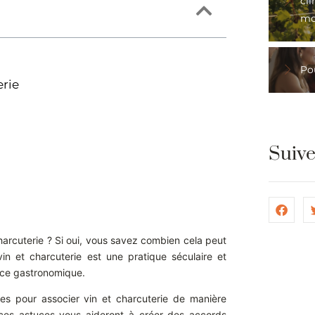
cli
mo
Pou
erie
Suiv
harcuterie ? Si oui, vous savez combien cela peut
n et charcuterie est une pratique séculaire et
nce gastronomique.
ques pour associer vin et charcuterie de manière
ces astuces vous aideront à créer des accords