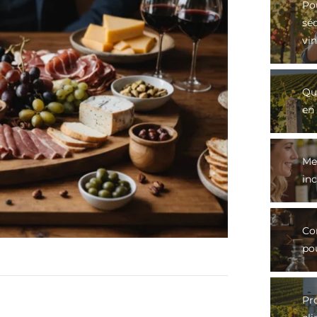
Po
sé
vin
Qu
en 
Mei
in
Co
po
Pro