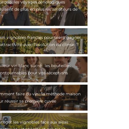
urquoi les voyages œnologiques
duisent de plus en plus les amateurs de
 ?
els vignobles français pourraient gagner
attractivité avec l’évolution du climat ?
lleur vin blanc sucré : les bouteilles
contournables pour vos réceptions
mment faire du vin : la méthode maison
ur réussir sa première cuvée
téger les vignobles face aux aléas