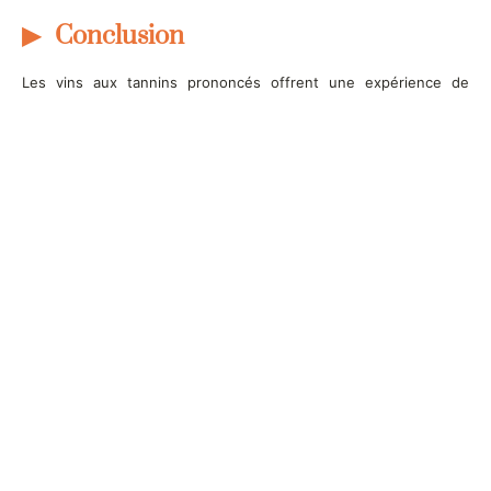
Conclusion
Les vins aux tannins prononcés offrent une expérience de
dégustation unique et enrichissante. Les tannins apportent de la
structure, de la complexité et de la longévité au vin. Que vous
soyez un amateur de vin avisé ou un débutant curieux, prendre
le temps de découvrir et d’apprécier les divers profils tanniques
vous ouvrira un monde de saveurs et de sensations. N’hésitez
pas à explorer ces vins riches et à vous immerger dans leur
diversité pour trouver ceux qui correspondent le mieux à vos
goûts.
Articles les plus récents