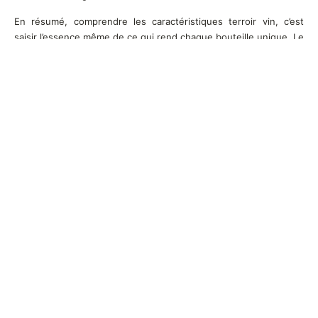
En résumé, comprendre les caractéristiques terroir vin, c’est
saisir l’essence même de ce qui rend chaque bouteille unique. Le
sol et le climat sont les fondations qui déterminent la qualité et
les saveurs d’un vin. Préserver ces terroirs est essentiel pour
l’avenir de la viticulture, et face aux défis climatiques, l’innovation
et l’adaptation seront cruciales. Alors la prochaine fois que vous
dégustez un verre de vin, prenez un moment pour apprécier
l’histoire et les secrets du terroir qui ont façonné chaque
gorgée.
Articles les plus récents
Pourquoi les voyages œnologiques séduisent de
plus en plus les amateurs de vin ?