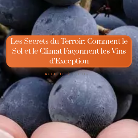
Les Secrets du Terroir: Comment le
Sol et le Climat Façonnent les Vins
d’Exception
ACCUEIL
BLOG