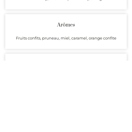
Arômes
Fruits confits, pruneau, miel, caramel, orange confite
Température de service
6 à 8°
Garde
20 ans