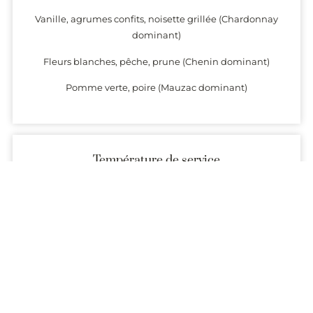
Vanille, agrumes confits, noisette grillée (Chardonnay
dominant)
Fleurs blanches, pêche, prune (Chenin dominant)
Pomme verte, poire (Mauzac dominant)
Température de service
10°
Garde
3 à 6 ans