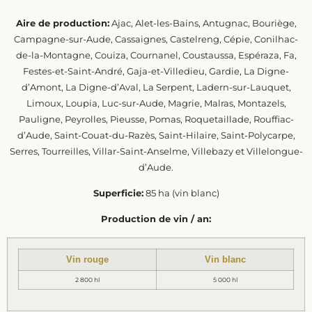
Aire de production:
Ajac, Alet-les-Bains, Antugnac, Bouriège,
Campagne-sur-Aude, Cassaignes, Castelreng, Cépie, Conilhac-
de-la-Montagne, Couiza, Cournanel, Coustaussa, Espéraza, Fa,
Festes-et-Saint-André, Gaja-et-Villedieu, Gardie, La Digne-
d’Amont, La Digne-d’Aval, La Serpent, Ladern-sur-Lauquet,
Limoux, Loupia, Luc-sur-Aude, Magrie, Malras, Montazels,
Pauligne, Peyrolles, Pieusse, Pomas, Roquetaillade, Rouffiac-
d’Aude, Saint-Couat-du-Razès, Saint-Hilaire, Saint-Polycarpe,
Serres, Tourreilles, Villar-Saint-Anselme, Villebazy et Villelongue-
d’Aude.
Superficie:
85 ha (vin blanc)
Production de vin / an:
Vin rouge
Vin blanc
2 800 hl
5 000 hl