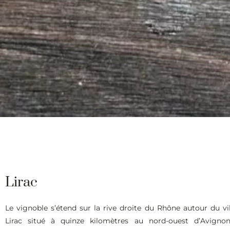
Lirac
Le vignoble s’étend sur la rive droite du Rhône autour du vi
Lirac situé à quinze kilomètres au nord-ouest d’Avignon