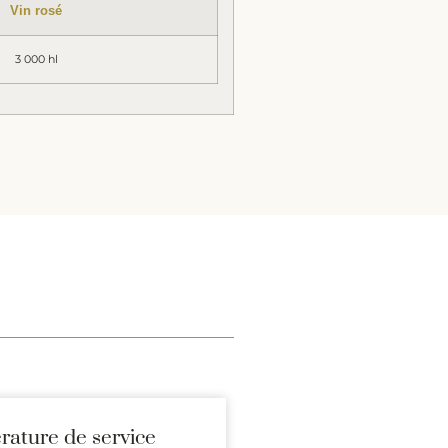
Vin rosé
3 000 hl
ature de service