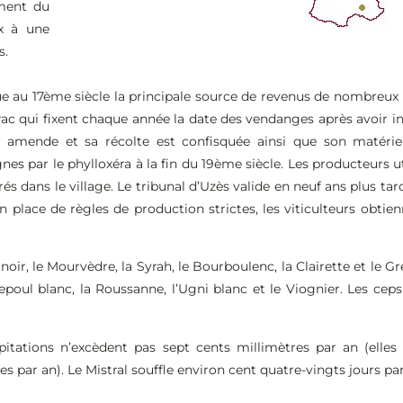
ement du
ux à une
s.
e au 17ème siècle la principale source de revenus de nombreux ha
rac qui fixent chaque année la date des vendanges après avoir i
 amende et sa récolte est confisquée ainsi que son matériel d
gnes par le phylloxéra à la fin du 19ème siècle. Les producteurs 
s dans le village. Le tribunal d’Uzès valide en neuf ans plus tard
en place de règles de production strictes, les viticulteurs obtie
oir, le Mourvèdre, la Syrah, le Bourboulenc, la Clairette et le G
poul blanc, la Roussanne, l’Ugni blanc et le Viognier. Les ceps
pitations n’excèdent pas sept cents millimètres par an (elle
s par an). Le Mistral souffle environ cent quatre-vingts jours par