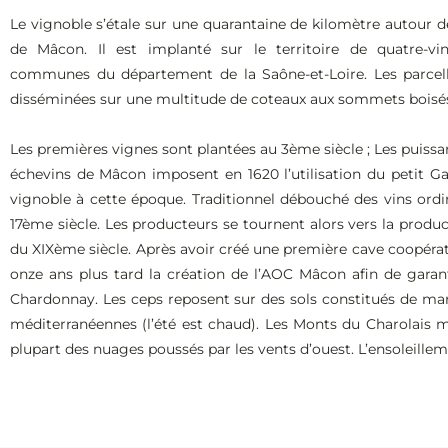
Le vignoble s’étale sur une quarantaine de kilomètre autour de 
de Mâcon. Il est implanté sur le territoire de quatre-vi
communes du département de la Saône-et-Loire. Les parcel
disséminées sur une multitude de coteaux aux sommets boisé
Les premières vignes sont plantées au 3ème siècle ; Les puiss
échevins de Mâcon imposent en 1620 l’utilisation du petit G
vignoble à cette époque. Traditionnel débouché des vins ord
17ème siècle. Les producteurs se tournent alors vers la product
du XIXème siècle. Après avoir créé une première cave coopérat
onze ans plus tard la création de l’AOC Mâcon afin de garanti
Chardonnay. Les ceps reposent sur des sols constitués de marne
méditerranéennes (l’été est chaud). Les Monts du Charolais mo
plupart des nuages poussés par les vents d’ouest. L’ensoleille