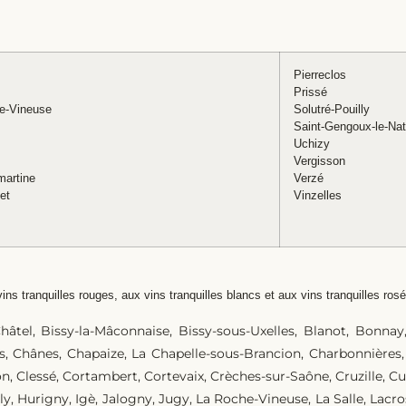
Pierreclos
Prissé
e-Vineuse
Solutré-Pouilly
Saint-Gengoux-le-Nat
Uchizy
Vergisson
martine
Verzé
et
Vinzelles
ins tranquilles rouges, aux vins tranquilles blancs et aux vins tranquilles rosé
hâtel, Bissy-la-Mâconnaise, Bissy-sous-Uxelles, Blanot, Bonnay
, Chânes, Chapaize, La Chapelle-sous-Brancion, Charbonnières
n, Clessé, Cortambert, Cortevaix, Crèches-sur-Saône, Cruzille, 
ly, Hurigny, Igè, Jalogny, Jugy, La Roche-Vineuse, La Salle, Lacrost