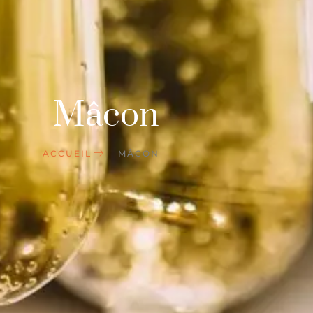
Mâcon
ACCUEIL
MÂCON