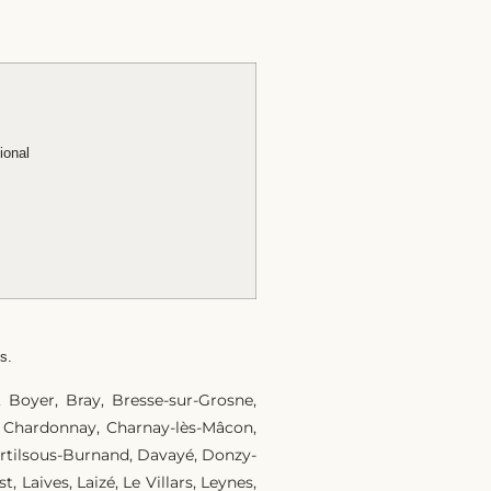
ional
s.
, Boyer, Bray, Bresse-sur-Grosne,
, Chardonnay, Charnay-lès-Mâcon,
Curtilsous-Burnand, Davayé, Donzy-
, Laives, Laizé, Le Villars, Leynes,