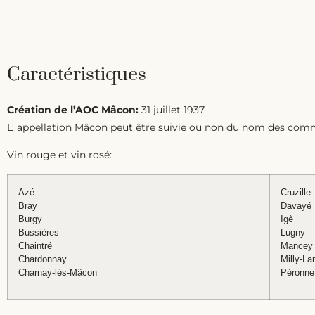
Caractéristiques
Création de l’AOC Mâcon:
31 juillet 1937
L’ appellation Mâcon peut être suivie ou non du nom des comm
Vin rouge et vin rosé:
Azé
Cruzille
Bray
Davayé
Burgy
Igè
Bussières
Lugny
Chaintré
Mancey
Chardonnay
Milly-La
Charnay-lès-Mâcon
Péronne