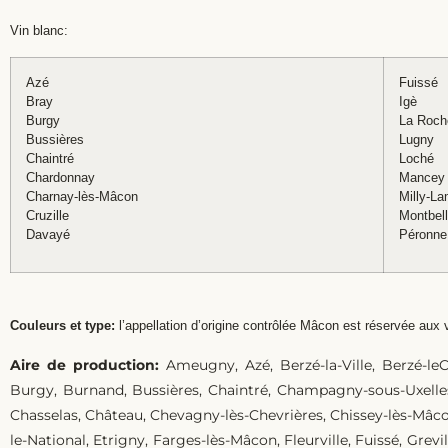
Vin blanc:
Azé
Fuissé
Bray
Igè
Burgy
La Roch
Bussières
Lugny
Chaintré
Loché
Chardonnay
Mancey
Charnay-lès-Mâcon
Milly-La
Cruzille
Montbell
Davayé
Péronne
Couleurs et type:
l’appellation d’origine contrôlée Mâcon est réservée aux v
Aire de production:
Ameugny, Azé, Berzé-la-Ville, Berzé-leC
Burgy, Burnand, Bussières, Chaintré, Champagny-sous-Uxelles
Chasselas, Château, Chevagny-lès-Chevrières, Chissey-lès-Mâco
le-National, Etrigny, Farges-lès-Mâcon, Fleurville, Fuissé, Grevil