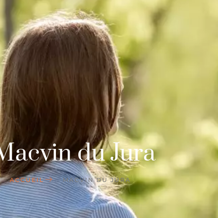
Macvin du Jura
ACCUEIL
MACVIN DU JURA