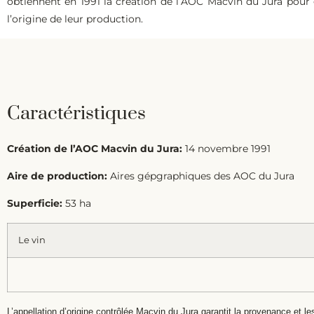
obtiennent en 1991 la création de l’AOC Macvin du Jura pour 
l’origine de leur production.
Caractéristiques
Création de l’AOC Macvin du Jura:
14 novembre 1991
Aire de production:
Aires gépgraphiques des AOC du Jura
Superficie:
53 ha
Le vin
L’appellation d’origine contrôlée Macvin du Jura garantit la provenance et le