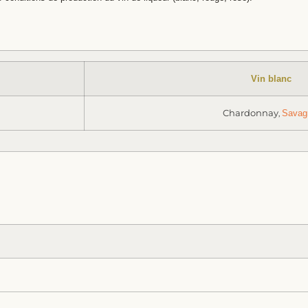
Vin blanc
Chardonnay
Savag
,