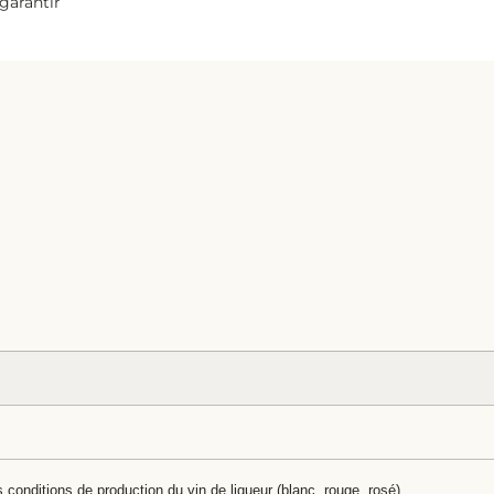
garantir
s conditions de production du vin de liqueur (blanc, rouge, rosé).