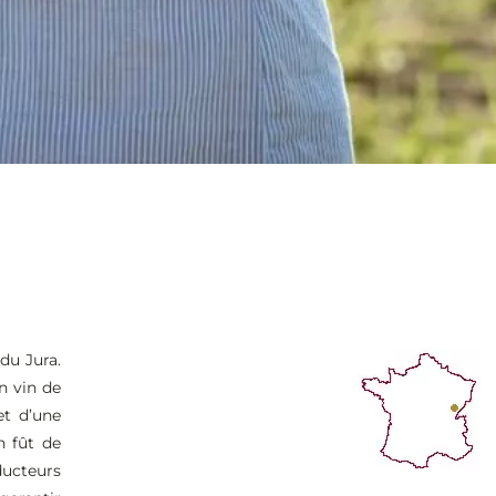
du Jura.
n vin de
et d’une
n fût de
ducteurs