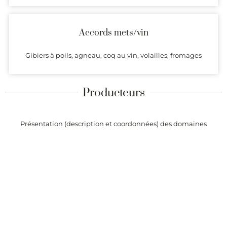
Accords mets/vin
Gibiers à poils, agneau, coq au vin, volailles, fromages
Producteurs
Présentation (description et coordonnées) des domaines
produisant des vins dont l’origine est garantie par l’AOC
Mazoyères-Chambertin.
Alertes
Recevez chaque semaine la liste des vins de l’appellation
Mazoyères-Chambertin ajoutés sur Passionvin