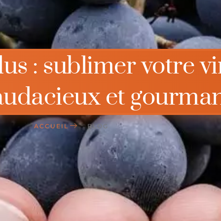
us : sublimer votre v
 audacieux et gourma
ACCUEIL
BLOG