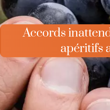
Accords inattend
apéritifs