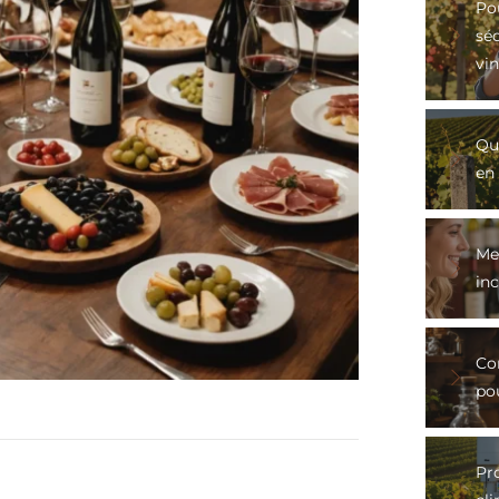
Po
sé
vin
Qu
en 
Mei
in
Co
po
Pro