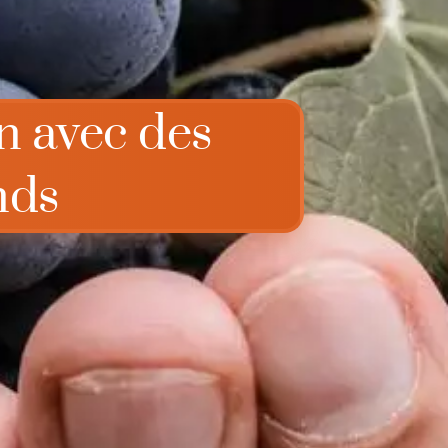
in avec des
nds