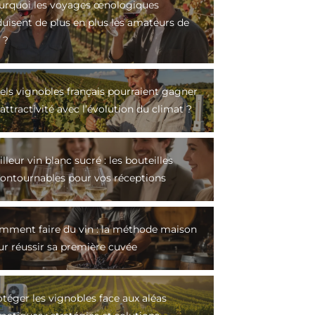
urquoi les voyages œnologiques
duisent de plus en plus les amateurs de
 ?
els vignobles français pourraient gagner
attractivité avec l’évolution du climat ?
lleur vin blanc sucré : les bouteilles
contournables pour vos réceptions
mment faire du vin : la méthode maison
ur réussir sa première cuvée
téger les vignobles face aux aléas