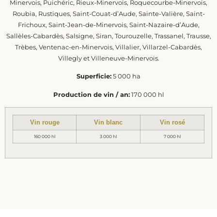
Minervois, Puichéric, Rieux-Minervois, Roquecourbe-Minervois,
Roubia, Rustiques, Saint-Couat-d’Aude, Sainte-Valière, Saint-
Frichoux, Saint-Jean-de-Minervois, Saint-Nazaire-d’Aude,
Sallèles-Cabardès, Salsigne, Siran, Tourouzelle, Trassanel, Trausse,
Trèbes, Ventenac-en-Minervois, Villalier, Villarzel-Cabardès,
Villegly et Villeneuve-Minervois.
Superficie:
5 000 ha
Production de vin / an:
170 000 hl
Vin rouge
Vin blanc
Vin rosé
160 000 hl
3 000 hl
7 000 hl