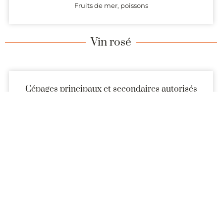
Fruits de mer, poissons
Vin rosé
Cépages principaux et secondaires autorisés
Grenache noir – Lledoner Pelut – Mourvèdre (20% min)
– Syrah (20% min) (60% min)
Carignan, Cinsault, Piquepoul noir – Rivairenc – Terret
noir (10% max),
Bourboulenc – Clairette – Grenache blanc – Macabeu –
Marsanne –
Piquepoul blanc – Roussanne – Terret blanc –
Vermentino (10% min)