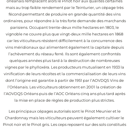
orléanais remplacent alors le Pinot noir aux qualités certaines
mais au trop faible rendement par le Teinturier, un cépage très
fécond permettant de produire en grande quantité des vins
ordinaires, pour répondre à la très forte demande des marchands
parisiens. Occupant trente-deux mille hectares en 1803, le
vignoble ne couvre plus que vingt-deux mille hectares en 1868
car les viticulteurs résistent difficilement à la concurrence des
vins méridionaux qui alimentent également la capitale depuis
l’achèvement du réseau ferré. Ils sont également confrontés
quelques années plus tard à la destruction de nombreuses
vignes par le phylloxéra. Les producteurs mutualisent en 1933 la
vinification de leurs récoltes et la commercialisation de leurs vins
dont l’origine est garantie à partir de 1951 par l’AOVDQS Vins de
l’Orléanais. Les viticulteurs obtiennent en 2001 la création de
l’AOVDQS Orléans puis de l’AOC Orléans cinq ans plus tard après
la mise en place de règles de production plus strictes.
Les principaux cépages autorisés sont le Pinot Meunier et le
Chardonnay mais les viticulteurs peuvent également cultiver le
Pinot noir et le Pinot gris. Les ceps reposent sur des sols constitués