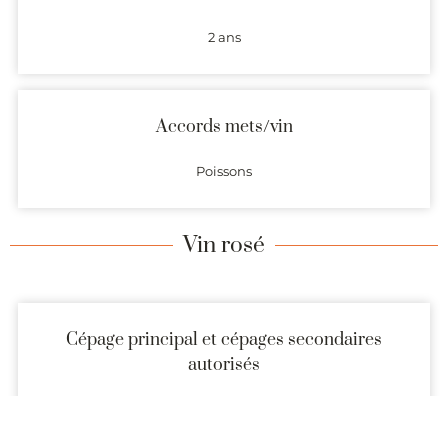
2 ans
Accords mets/vin
Poissons
Vin rosé
Cépage principal et cépages secondaires
autorisés
Pinot Meunier (60% min) Pinot Noir, Pinot gris